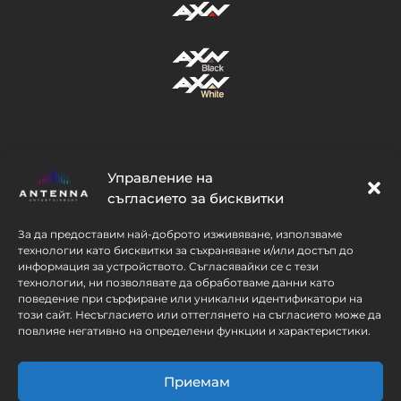
Управление на
съгласието за бисквитки
СЛЕДВАЙ
За да предоставим най-доброто изживяване, използваме
технологии като бисквитки за съхраняване и/или достъп до
информация за устройството. Съгласявайки се с тези
технологии, ни позволявате да обработваме данни като
поведение при сърфиране или уникални идентификатори на
този сайт. Несъгласието или оттеглянето на съгласието може да
повлияе негативно на определени функции и характеристики.
© 2026 CEE Thematics BV. All rights
reserved. AXN’s logo trademark is under the
Приемам
license of AXN Network, Inc.