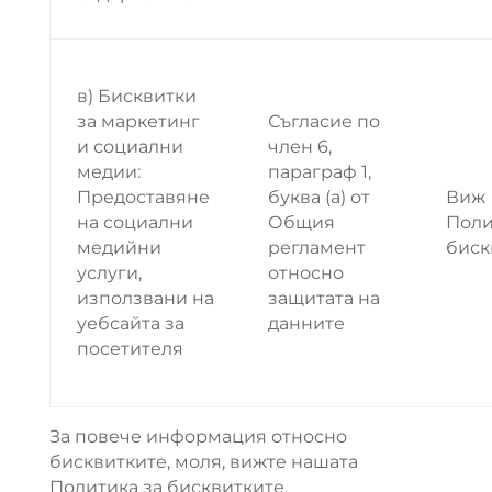
в) Бисквитки
за маркетинг
Съгласие по
и социални
член 6,
медии:
параграф 1,
Предоставяне
буква (а) от
Виж
на социални
Общия
Поли
медийни
регламент
биск
услуги,
относно
използвани на
защитата на
уебсайта за
данните
посетителя
За повече информация относно
бисквитките, моля, вижте нашата
Политика за бисквитките.