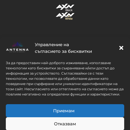
Управление на
съгласието за бисквитки
За да предоставим най-доброто изживяване, използваме
СЛЕДВАЙ
технологии като бисквитки за съхраняване и/или достъп до
информация за устройството. Съгласявайки се с тези
технологии, ни позволявате да обработваме данни като
поведение при сърфиране или уникални идентификатори на
този сайт. Несъгласието или оттеглянето на съгласието може да
повлияе негативно на определени функции и характеристики.
© 2026 CEE Thematics BV. All rights
reserved. AXN’s logo trademark is under the
Приемам
license of AXN Network, Inc.
Отказвам