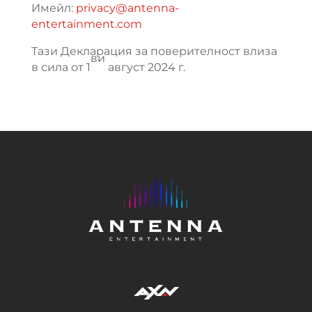
Имейл:
privacy@antenna-
entertainment.com
Тази Декларация за поверителност влиза
ви
в сила от 1
август 2024 г.