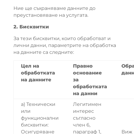
Ние ще съхраняваме данните до
преустановяване на услугата.
2. Бисквитки
За тези бисквитки, които обработват и
лични данни, параметрите на обработка
на данните са следните:
Цел на
Правно
Обр
обработката
основание
дан
на данните
за
обработката
на данни
а) Технически
Легитимен
или
интерес
функционални
съгласно
бисквитки:
член 6,
Осигуряване
параграф 1,
Виж