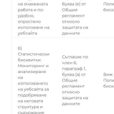
на очакваната
буква (е) от
Поли
работа и по-
Общия
биск
удобно,
регламент
опростено
относно
използване на
защитата на
уебсайта
данните
б)
Статистически
Съгласие по
бисквитки:
член 6,
Мониторинг и
параграф 1,
анализиране
буква (а) от
Виж
на
Общия
Поли
използването
регламент
биск
на уебсайта за
относно
подобряване
защитата на
на неговата
данните
структура и
съдържание